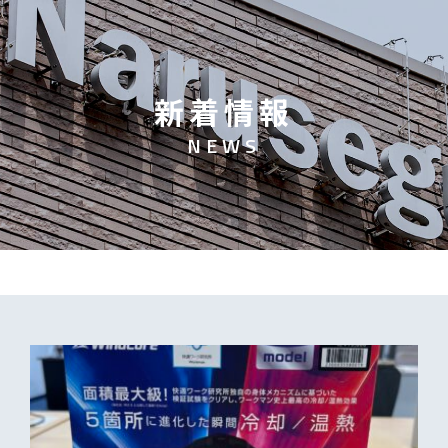
新
着
情
報
N
E
W
S