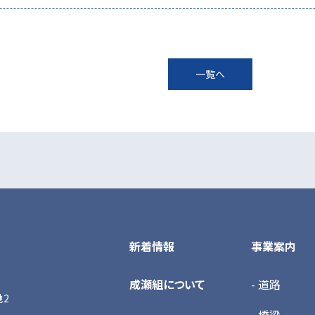
一覧へ
新着情報
事業案内
成瀬組について
- 道路
地2