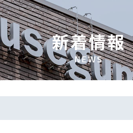
新
着
情
報
N
E
W
S