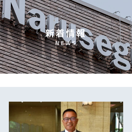
新
着
情
報
N
E
W
S