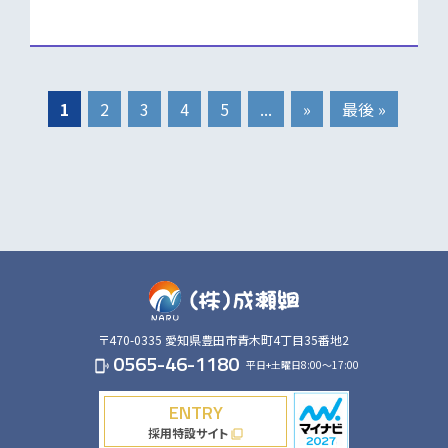
1
2
3
4
5
...
»
最後 »
〒470-0335
愛知県豊田市青木町4丁目35番地2
0565-46-1180
平日+土曜日8:00～17:00
phonelink_ring
ENTRY
採用特設サイト
filter_none